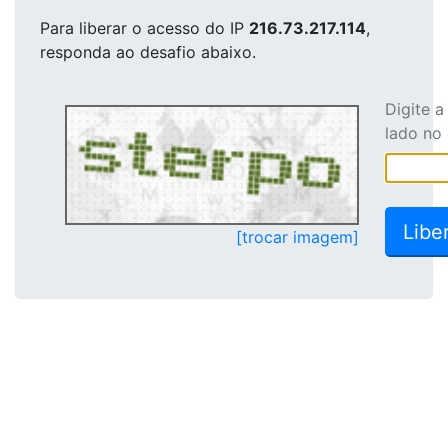
Para liberar o acesso
do IP
216.73.217.114
,
responda ao desafio abaixo.
Digite 
lado no
[trocar imagem]